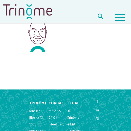
TRINÔME
CONTACT
LEGAL
Rue Jan
+32 2 527
©
Blockx 13
04 01
Trinôme
1030
info@trinome.be
2023