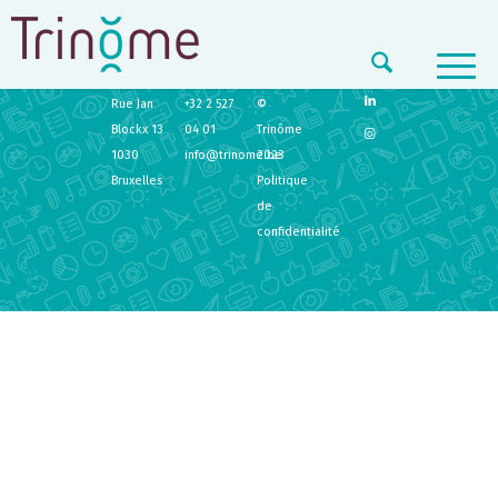
TRINÔME
CONTACT
LEGAL
Rue Jan
+32 2 527
©
Blockx 13
04 01
Trinôme
1030
info@trinome.be
2023
Bruxelles
Politique
de
confidentialité