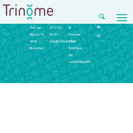
TRINÔME
CONTACT
LEGAL
Rue Jan
+32 2 527
©
Blockx 13
04 01
Trinôme
1030
info@trinome.be
2023
Bruxelles
Politique
de
confidentialité