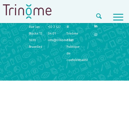
TRINÔME
CONTACT
LEGAL
Rue Jan
+32 2 527
©
Blockx 13
04 01
Trinôme
1030
info@trinome.be
2023
Bruxelles
Politique
de
confidentialité