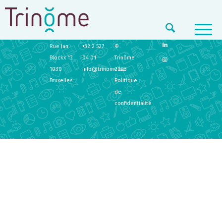
TRINÔME
CONTACT
LEGAL
Rue Jan
+32 2 527
©
Blockx 13
04 01
Trinôme
1030
info@trinome.be
2023
Bruxelles
Politique
de
confidentialité