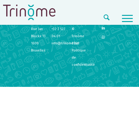
TRINÔME
CONTACT
LEGAL
Rue Jan
+32 2 527
©
Blockx 13
04 01
Trinôme
1030
info@trinome.be
2023
Bruxelles
Politique
de
confidentialité