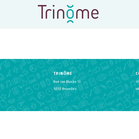
TRINÔME
C
Rue Jan Blockx 13
+3
1030 Bruxelles
i