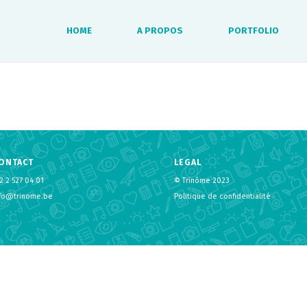
HOME
A PROPOS
PORTFOLIO
ONTACT
LEGAL
2 2 527 04 01
© Trinôme 2023
nfo@trinome.be
Politique de confidentialité