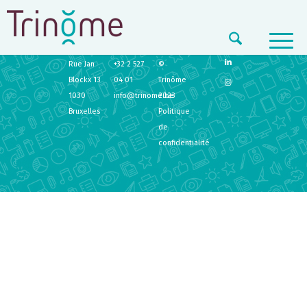
TRINÔME
CONTACT
LEGAL
Rue Jan
+32 2 527
©
Blockx 13
04 01
Trinôme
1030
info@trinome.be
2023
Bruxelles
Politique
de
confidentialité