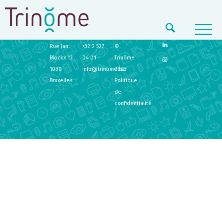
TRINÔME
CONTACT
LEGAL
Rue Jan
+32 2 527
©
Blockx 13
04 01
Trinôme
1030
info@trinome.be
2023
Bruxelles
Politique
de
confidentialité