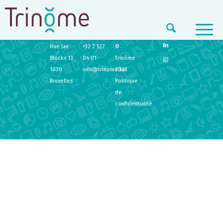
TRINÔME
CONTACT
LEGAL
Rue Jan
+32 2 527
©
Blockx 13
04 01
Trinôme
1030
info@trinome.be
2023
Bruxelles
Politique
de
confidentialité