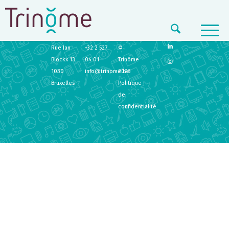
TRINÔME
CONTACT
LEGAL
Rue Jan
+32 2 527
©
Blockx 13
04 01
Trinôme
1030
info@trinome.be
2023
Bruxelles
Politique
de
confidentialité