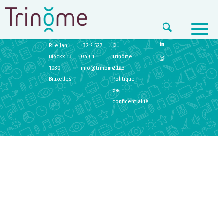
TRINÔME
CONTACT
LEGAL
Rue Jan
+32 2 527
©
Blockx 13
04 01
Trinôme
1030
info@trinome.be
2023
Bruxelles
Politique
de
confidentialité