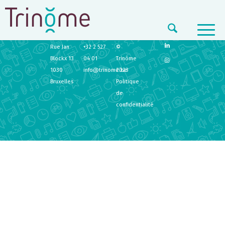
TRINÔME
CONTACT
LEGAL
Rue Jan
+32 2 527
©
Blockx 13
04 01
Trinôme
1030
info@trinome.be
2023
Bruxelles
Politique
de
confidentialité