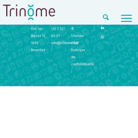
TRINÔME
CONTACT
LEGAL
Rue Jan
+32 2 527
©
Blockx 13
04 01
Trinôme
1030
info@trinome.be
2023
Bruxelles
Politique
de
confidentialité