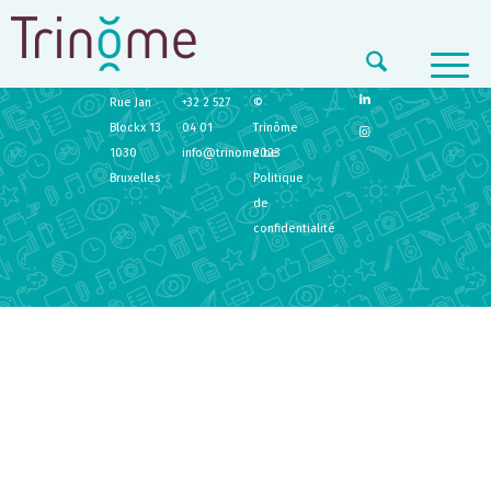
TRINÔME
CONTACT
LEGAL
Rue Jan
+32 2 527
©
Blockx 13
04 01
Trinôme
1030
info@trinome.be
2023
Bruxelles
Politique
de
confidentialité