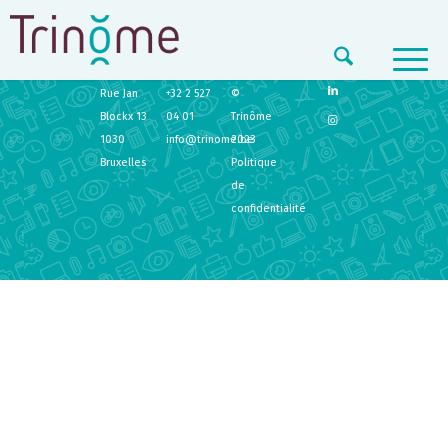
TRINÔME
CONTACT
LEGAL
Rue Jan
+32 2 527
©
Blockx 13
04 01
Trinôme
1030
info@trinome.be
2023
Bruxelles
Politique
de
confidentialité