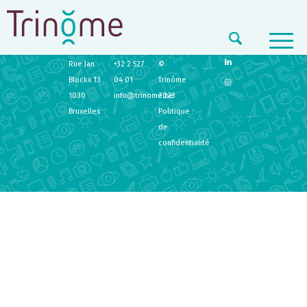
TRINÔME
CONTACT
LEGAL
Rue Jan
+32 2 527
©
Blockx 13
04 01
Trinôme
1030
info@trinome.be
2023
Bruxelles
Politique
de
confidentialité