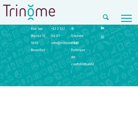
TRINÔME
CONTACT
LEGAL
Rue Jan
+32 2 527
©
Blockx 13
04 01
Trinôme
1030
info@trinome.be
2023
Bruxelles
Politique
de
confidentialité