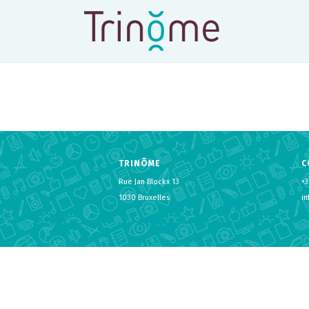
TRINÔME
C
Rue Jan Blockx 13
+3
1030 Bruxelles
i