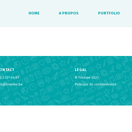
HOME
A PROPOS
PORTFOLIO
ONTACT
LEGAL
2 2 527 04 01
© Trinôme 2023
nfo@trinome.be
Politique de confidentialité