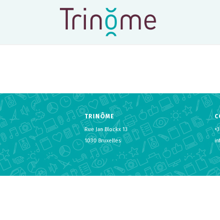
TRINÔME
C
Rue Jan Blockx 13
+3
1030 Bruxelles
i