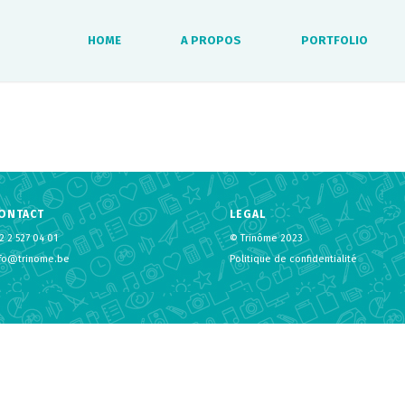
HOME
A PROPOS
PORTFOLIO
ONTACT
LEGAL
2 2 527 04 01
© Trinôme 2023
nfo@trinome.be
Politique de confidentialité