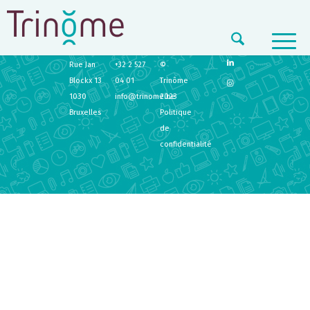
TRINÔME
CONTACT
LEGAL
Rue Jan
+32 2 527
©
Blockx 13
04 01
Trinôme
1030
info@trinome.be
2023
Bruxelles
Politique
de
confidentialité