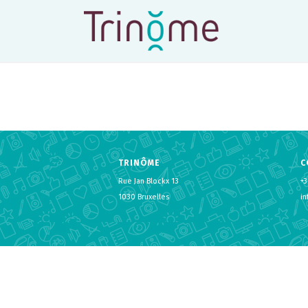
TRINÔME
C
Rue Jan Blockx 13
+3
1030 Bruxelles
i