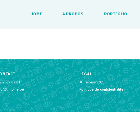
HOME
A PROPOS
PORTFOLIO
ONTACT
LEGAL
2 2 527 04 01
© Trinôme 2023
nfo@trinome.be
Politique de confidentialité