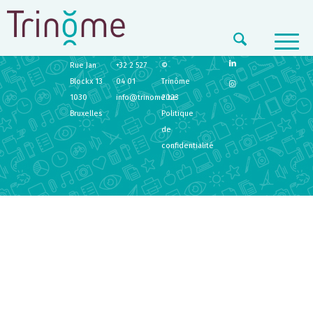
TRINÔME
CONTACT
LEGAL
Rue Jan
+32 2 527
©
Blockx 13
04 01
Trinôme
1030
info@trinome.be
2023
Bruxelles
Politique
de
confidentialité