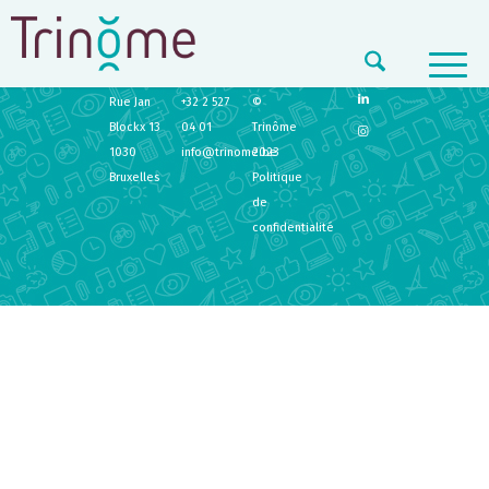
TRINÔME
CONTACT
LEGAL
Rue Jan
+32 2 527
©
Blockx 13
04 01
Trinôme
1030
info@trinome.be
2023
Bruxelles
Politique
de
confidentialité