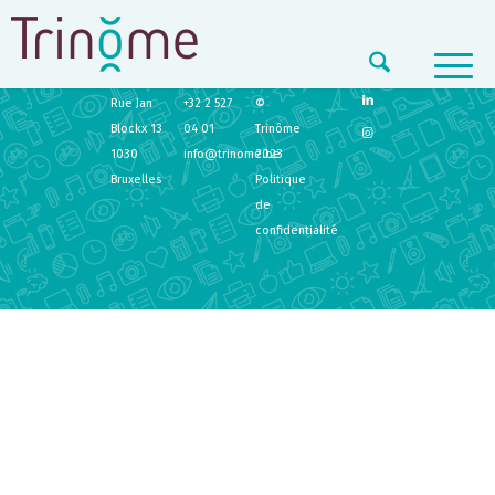
TRINÔME
CONTACT
LEGAL
Rue Jan
+32 2 527
©
Blockx 13
04 01
Trinôme
1030
info@trinome.be
2023
Bruxelles
Politique
de
confidentialité