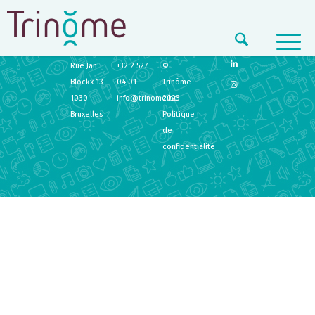
TRINÔME
CONTACT
LEGAL
Rue Jan
+32 2 527
©
Blockx 13
04 01
Trinôme
1030
info@trinome.be
2023
Bruxelles
Politique
de
confidentialité