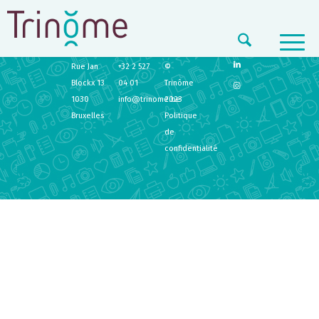
TRINÔME
CONTACT
LEGAL
Rue Jan
+32 2 527
©
Blockx 13
04 01
Trinôme
1030
info@trinome.be
2023
Bruxelles
Politique
de
confidentialité