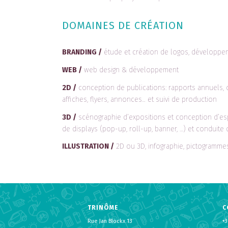
DOMAINES DE CRÉATION
BRANDING /
étude et création de logos, développeme
WEB /
web design & développement
2D /
conception de publications: rapports annuels, o
affiches, flyers, annonces… et suivi de production
3D /
scénographie d’expositions et conception d’espa
de displays (pop-up, roll-up, banner, …) et conduite
ILLUSTRATION /
2D ou 3D, infographie, pictogrammes
TRINÔME
C
Rue Jan Blockx 13
+3