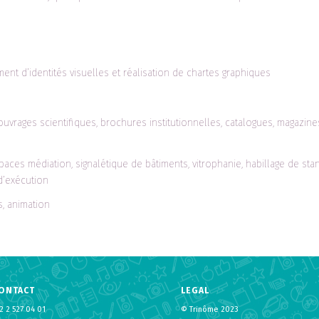
nt d’identités visuelles et réalisation de chartes graphiques
uvrages scientifiques, brochures institutionnelles, catalogues, magazine
ces médiation, signalétique de bâtiments, vitrophanie, habillage de sta
 d’exécution
, animation
ONTACT
LEGAL
2 2 527 04 01
© Trinôme 2023