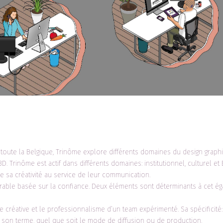
toute la Belgique, Trinôme explore différents domaines du design graph
3D. Trinôme est actif dans différents domaines: institutionnel, culturel et 
re sa créativité au service de leur communication.
rable basée sur la confiance. Deux éléments sont déterminants à cet ég
 créative et le professionnalisme d’un team expérimenté. Sa spécificité:
 son terme, quel que soit le mode de diffusion ou de production.