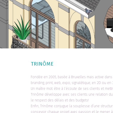
TRINÔME
Fondée en 2005, basée à Bruxelles mais active dans 
branding, print, web, expo, signalétique, en 2D ou en 
Un maître mot: être à l’écoute de ses clients et mett
Trinôme développe avec ses clients une relation du
le respect des délais et des budgets!
Enfin, Trinôme conjugue la souplesse d’une structure
concevoir chaque projet avec passion et le mener à