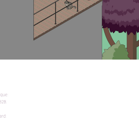
ique:
B2B.
ard: