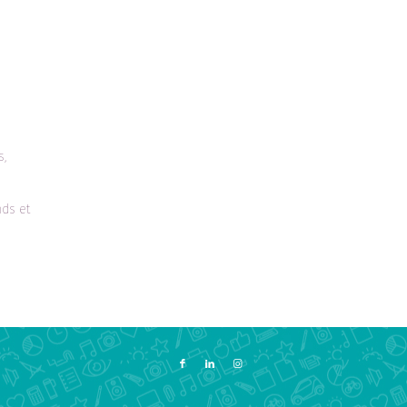
s,
nds et