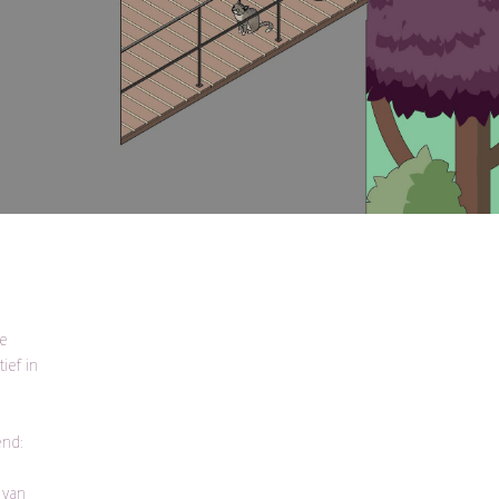
me
ief in
end:
 van