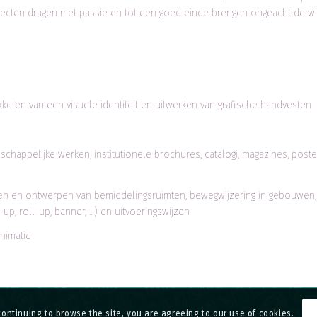
 projecten dragen met passie en tot een goed einde brengen ongeacht de wi
kelen van een visuele identiteit en uitwerken van grafische handvesten
chappelijke werken, institutionele brochures, catalogi, magazines, poste
en en ontwerpen van bemiddelingsruimten, bewegwijzering in gebouwen,
up, roll-up, banner, …) en uitvoeringswijzen
animatie
continuing to browse the site, you are agreeing to our use of cookies.