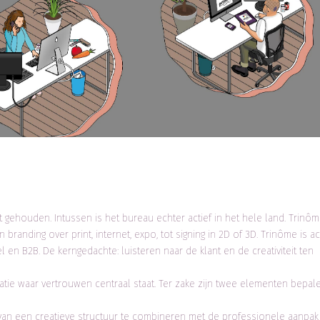
gehouden. Intussen is het bureau echter actief in het hele land. Trinô
randing over print, internet, expo, tot signing in 2D of 3D. Trinôme is act
l en B2B. De kerngedachte: luisteren naar de klant en de creativiteit ten
tie waar vertrouwen centraal staat. Ter zake zijn twee elementen bepal
it van een creatieve structuur te combineren met de professionele aanpak