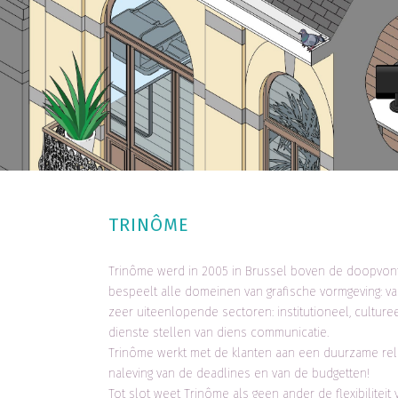
TRINÔME
Trinôme werd in 2005 in Brussel boven de doopvont 
bespeelt alle domeinen van grafische vormgeving: van b
zeer uiteenlopende sectoren: institutioneel, culturee
dienste stellen van diens communicatie.
Trinôme werkt met de klanten aan een duurzame rela
naleving van de deadlines en van de budgetten!
Tot slot weet Trinôme als geen ander de flexibilite