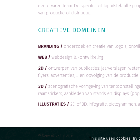
een ervaren team. De specificiteit bij uitstek: alle
van productie of distributie.
CREATIEVE DOMEINEN
BRANDING /
onderzoek en creatie van logo’s, ontwik
WEB /
webdesign & -ontwikkeling
2D /
ontwerpen van publicaties: jaarverslagen, wetens
flyers, advertenties, … en opvolging van de productie
3D /
scenografische vormgeving van tentoonstelling
raamstickers, aankleden van stands en displays (pop-
ILLUSTRATIES /
2D of 3D, infografie, pictogrammen, 
© Copyright - Trinôme
This site uses cookies. By 