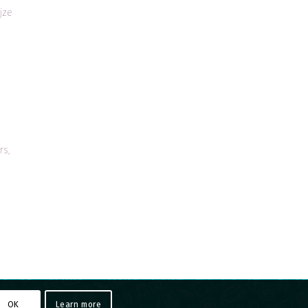
jze
rs,
OK
Learn more