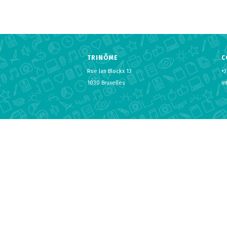
TRINÔME
C
Rue Jan Blockx 13
+3
1030 Bruxelles
i