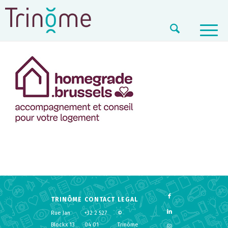
TRINÔME
CONTACT
LEGAL
Rue Jan
+32 2 527
©
Blockx 13
04 01
Trinôme