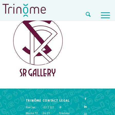
TRINÔME
CONTACT
LEGAL
Rue Jan
+32 2 527
©
Blockx 13
04 01
Trinôme