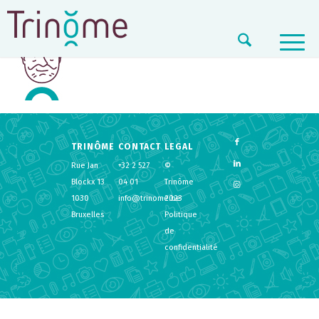
TRINÔME
CONTACT
LEGAL
Rue Jan
+32 2 527
©
Blockx 13
04 01
Trinôme
1030
info@trinome.be
2023
Bruxelles
Politique
de
confidentialité