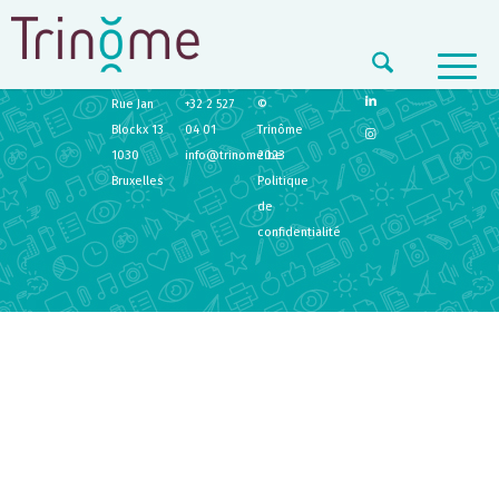
TRINÔME
CONTACT
LEGAL
Rue Jan
+32 2 527
©
Blockx 13
04 01
Trinôme
1030
info@trinome.be
2023
Bruxelles
Politique
de
confidentialité