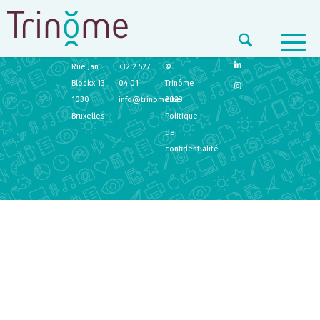
TRINÔME
CONTACT
LEGAL
Rue Jan
+32 2 527
©
Blockx 13
04 01
Trinôme
1030
info@trinome.be
2023
Bruxelles
Politique
de
confidentialité