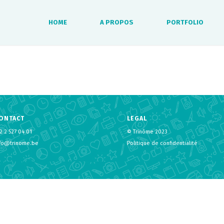
HOME
A PROPOS
PORTFOLIO
ONTACT
LEGAL
2 2 527 04 01
© Trinôme 2023
nfo@trinome.be
Politique de confidentialité