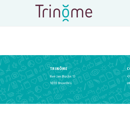
TRINÔME
C
Rue Jan Blockx 13
+3
1030 Bruxelles
i