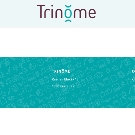
TRINÔME
C
Rue Jan Blockx 13
+3
1030 Bruxelles
i