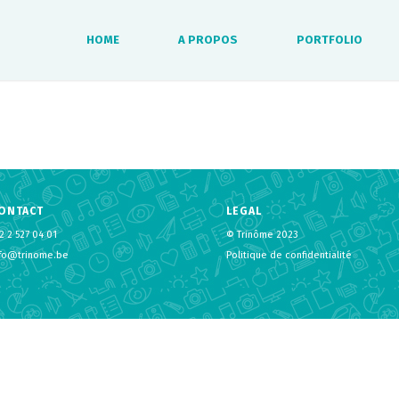
HOME
A PROPOS
PORTFOLIO
ONTACT
LEGAL
2 2 527 04 01
© Trinôme 2023
nfo@trinome.be
Politique de confidentialité