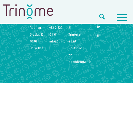
TRINÔME
CONTACT
LEGAL
Rue Jan
+32 2 527
©
Blockx 13
04 01
Trinôme
1030
info@trinome.be
2023
Bruxelles
Politique
de
confidentialité