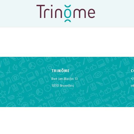
TRINÔME
C
Rue Jan Blockx 13
+3
1030 Bruxelles
i