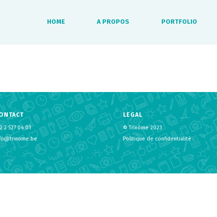
HOME
A PROPOS
PORTFOLIO
ONTACT
LEGAL
2 2 527 04 01
© Trinôme 2023
nfo@trinome.be
Politique de confidentialité