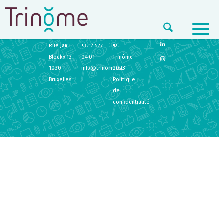
TRINÔME
CONTACT
LEGAL
Rue Jan
+32 2 527
©
Blockx 13
04 01
Trinôme
1030
info@trinome.be
2023
Bruxelles
Politique
de
confidentialité