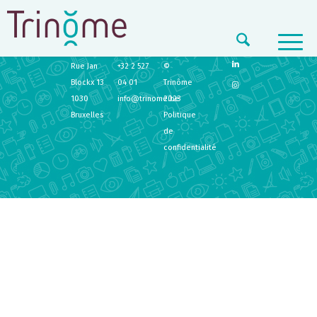
TRINÔME
CONTACT
LEGAL
Rue Jan
+32 2 527
©
Blockx 13
04 01
Trinôme
1030
info@trinome.be
2023
Bruxelles
Politique
de
confidentialité