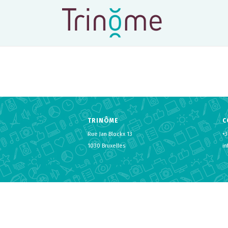
TRINÔME
C
Rue Jan Blockx 13
+3
1030 Bruxelles
i