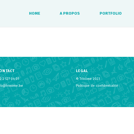
HOME
A PROPOS
PORTFOLIO
ONTACT
LEGAL
2 2 527 04 01
© Trinôme 2023
nfo@trinome.be
Politique de confidentialité