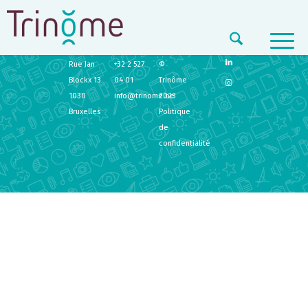
TRINÔME
CONTACT
LEGAL
Rue Jan
+32 2 527
©
Blockx 13
04 01
Trinôme
1030
info@trinome.be
2023
Bruxelles
Politique
de
confidentialité