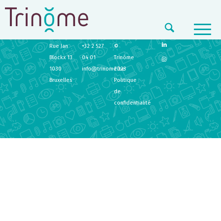
TRINÔME
CONTACT
LEGAL
Rue Jan
+32 2 527
©
Blockx 13
04 01
Trinôme
1030
info@trinome.be
2023
Bruxelles
Politique
de
confidentialité