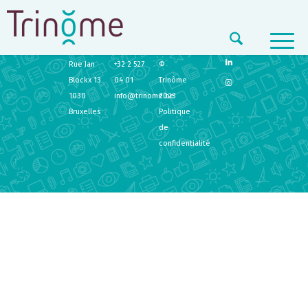
TRINÔME
CONTACT
LEGAL
Rue Jan
+32 2 527
©
Blockx 13
04 01
Trinôme
1030
info@trinome.be
2023
Bruxelles
Politique
de
confidentialité