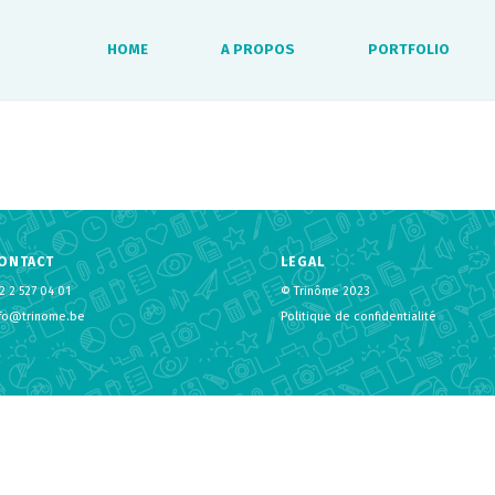
HOME
A PROPOS
PORTFOLIO
ONTACT
LEGAL
2 2 527 04 01
© Trinôme 2023
nfo@trinome.be
Politique de confidentialité