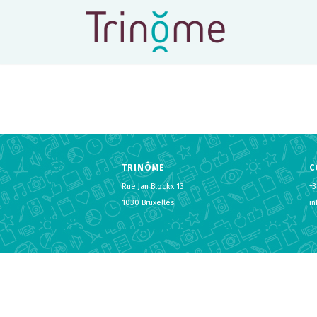
TRINÔME
C
Rue Jan Blockx 13
+3
1030 Bruxelles
i