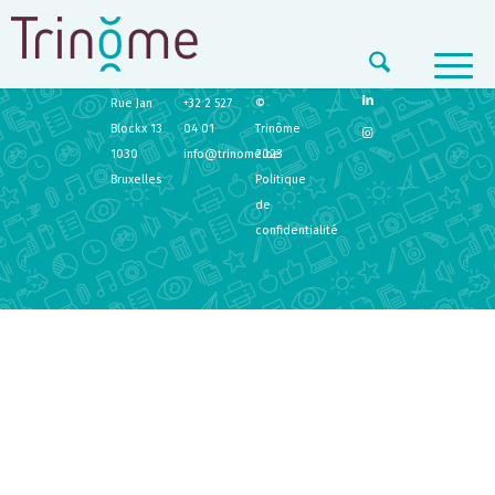
TRINÔME
CONTACT
LEGAL
Rue Jan
+32 2 527
©
Blockx 13
04 01
Trinôme
1030
info@trinome.be
2023
Bruxelles
Politique
de
confidentialité