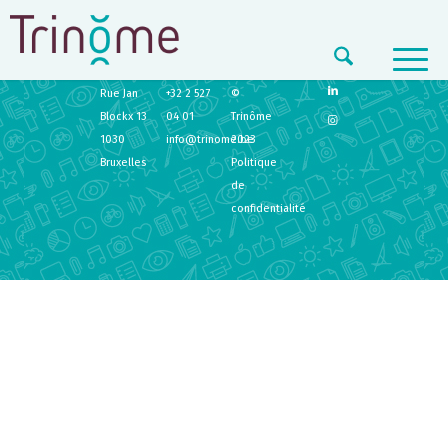
TRINÔME
CONTACT
LEGAL
Rue Jan
+32 2 527
©
Blockx 13
04 01
Trinôme
1030
info@trinome.be
2023
Bruxelles
Politique
de
confidentialité