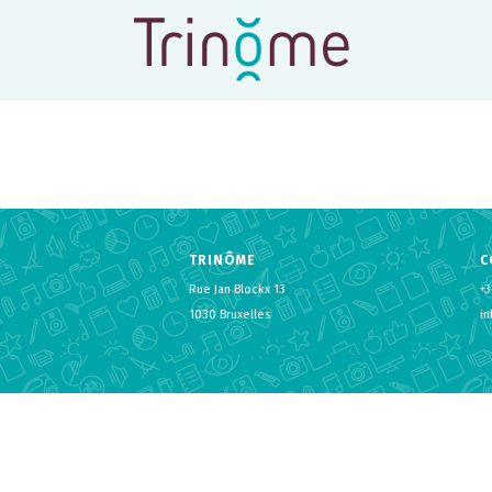
TRINÔME
C
Rue Jan Blockx 13
+3
1030 Bruxelles
i