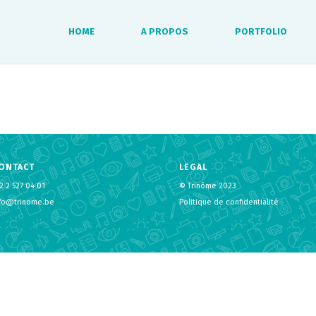
HOME
A PROPOS
PORTFOLIO
ONTACT
LEGAL
2 2 527 04 01
© Trinôme 2023
nfo@trinome.be
Politique de confidentialité