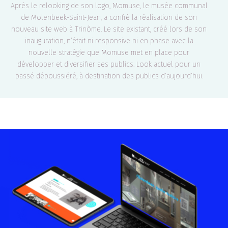
Après le relooking de son logo, Momuse, le musée communal
de Molenbeek-Saint-Jean, a confié la réalisation de son
nouveau site web à Trinôme. Le site existant, créé lors de son
inauguration, n’était ni responsive ni en phase avec la
nouvelle stratégie que Momuse met en place pour
développer et diversifier ses publics. Look actuel pour un
passé dépoussiéré, à destination des publics d’aujourd’hui.